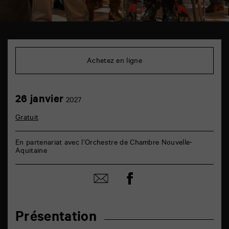
TAP
6
rue
Achetez en ligne
de
la
Marne
86000
26
26 janvier
Poitiers
2027
janvier
Gratuit
En partenariat avec l’Orchestre de Chambre Nouvelle-
Aquitaine
Partager
Partager
sur
par
facebook
email
Présentation