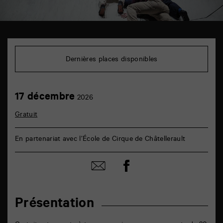
TAP
6
rue
Dernières places disponibles
de
la
Marne
86000
17
17 décembre
Poitiers
2026
décembre
Gratuit
En partenariat avec l’École de Cirque de Châtellerault
Partager
Partager
sur
par
facebook
email
Présentation