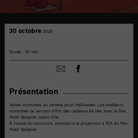
TAP
30
cinéma
30 octobre
2020
octobre
6
rue
de
la
Durée : 30 min
Marne
86000
Poitiers
Partager
Partager
sur
par
facebook
email
Présentation
Venez costumés au cinéma pour Halloween. Les meilleurs
costumes se verront offrir des cadeaux en lien avec le film
Petit Vampire
Joann Sfar.
À l’issue du concours, assistez à la projection à 15h du film
Petit Vampire
.