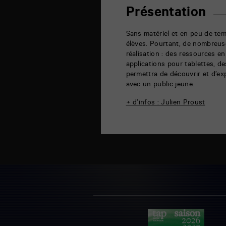
rue
de
Présentation
la
Marne
86000
Sans matériel et en peu de temp
Poitiers
élèves. Pourtant, de nombreuse
réalisation : des ressources en
applications pour tablettes, d
permettra de découvrir et d’ex
avec un public jeune.
+ d’infos : Julien Proust