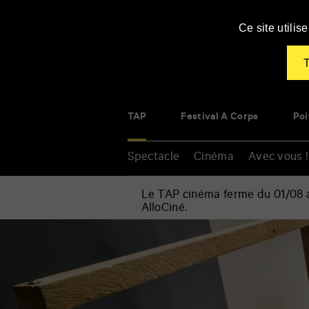
Panneau de gestion des cookies
Ce site utili
T
TAP
Festival À Corps
Poi
Spectacle
Cinéma
Avec vous !
Le TAP cinéma ferme du 01/08 au
AlloCiné.
Accueil
»
Cinéma bricolé
Renseigner
vos
mots
clés