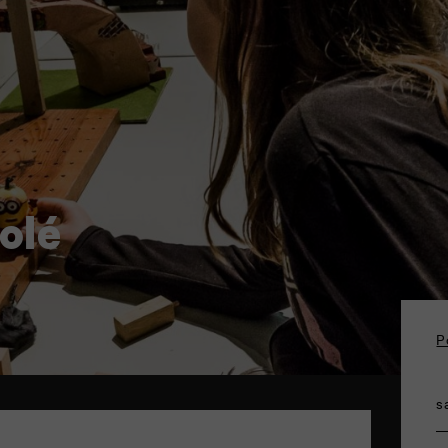
olé
P
s