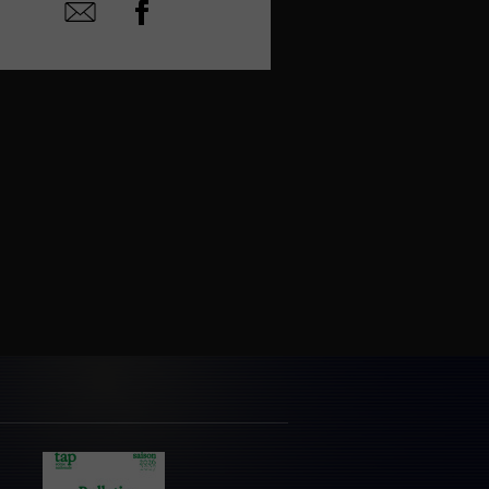
Partager
Partager
sur
par
facebook
email