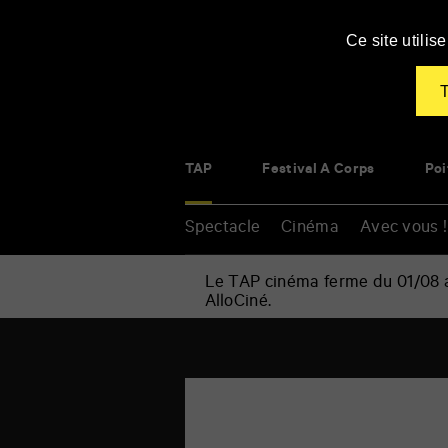
Panneau de gestion des cookies
Ce site utili
T
TAP
Festival À Corps
Poi
Spectacle
Cinéma
Avec vous !
Le TAP cinéma ferme du 01/08 au
AlloCiné.
Renseigner vos mots clés
Accueil
»
Entretiens,
tables