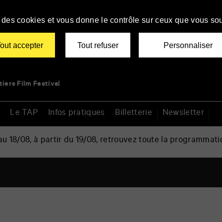
se des cookies et vous donne le contrôle sur ceux que vous sou
out accepter
Tout refuser
Personnaliser
tiers Film Festival
Le TAP
Infos pratiques
Billetterie
Newsletter
 18/08, à partir du 19/08, retrouvez toute la programmati