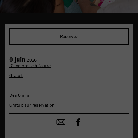
TAP
6
rue
Réservez
de
la
Marne
86000
6
6 juin
Poitiers
2026
juin
D'une oreille à l'autre
Gratuit
Dès 8 ans
Gratuit sur réservation
Partager
Partager
sur
par
facebook
email