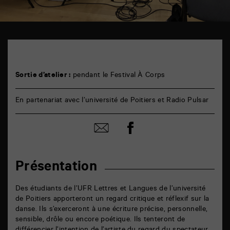
TAP
6
rue
de
la
Sortie d’atelier :
pendant le Festival À Corps
Marne
86000
Poitiers
En partenariat avec l’université de Poitiers et Radio Pulsar
Partager
Partager
sur
par
facebook
email
Présentation
Des étudiants de l’UFR Lettres et Langues de l’université
de Poitiers apporteront un regard critique et réflexif sur la
danse. Ils s’exerceront à une écriture précise, personnelle,
sensible, drôle ou encore poétique. Ils tenteront de