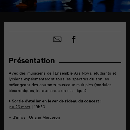
TAP
6
rue
Partager
de
Partager
sur
la
par
facebook
Marne
email
86000
Poitiers
Présentation
Avec des musiciens de l’Ensemble Ars Nova, étudiants et
lycéens expérimenteront tous les spectres du son, en
mélangeant des courants musicaux multiples (modules
électroniques, instrumentation classique).
> Sortie d’atelier en lever de rideau du concert :
jeu 26 mars
| 19h30
+ d’infos :
Oriane Merceron