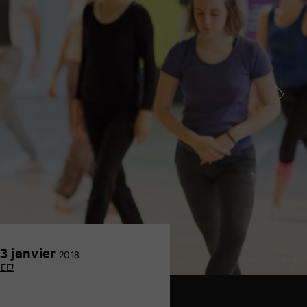
23
3 janvier
2018
© Arthur Péquin
janvier
EE!