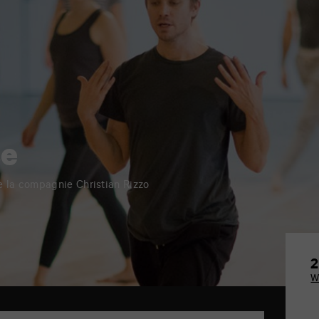
se
 la compagnie Christian Rizzo
2
W