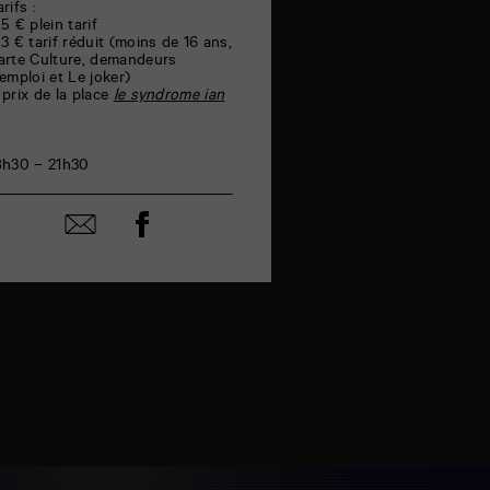
rifs :
 5 € plein tarif
 3 € tarif réduit (moins de 16 ans,
arte Culture, demandeurs
’emploi et Le joker)
 prix de la place
le syndrome ian
8h30 – 21h30
Partager
Partager
sur
par
facebook
email