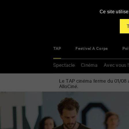
Panneau de gestion des cookies
Ce site utili
T
TAP
Festival À Corps
Poi
Spectacle
Cinéma
Avec vous !
Le TAP cinéma ferme du 01/08 au
AlloCiné.
Accueil
»
Atelier
Renseigner
danse
vos
mots
clés