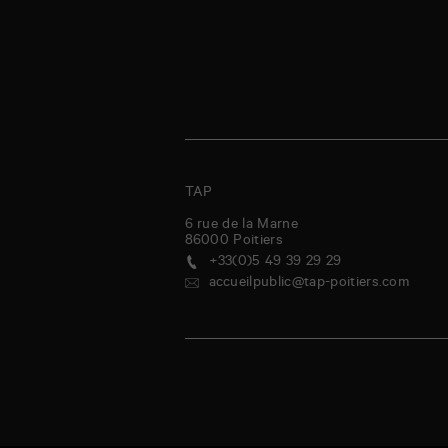
TAP
6 rue de la Marne
86000
Poitiers
+33(0)5 49 39 29 29
accueilpublic@tap-poitiers.com