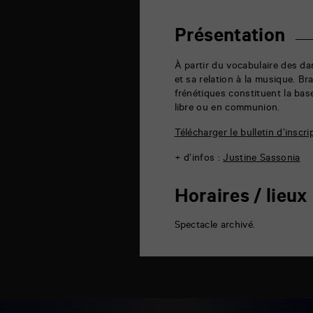
6
rue
de
Présentation
la
Marne
86000
À partir du vocabulaire des da
Poitiers
et sa relation à la musique. B
frénétiques constituent la ba
libre ou en communion.
Télécharger le bulletin d’inscri
+ d’infos
:
Justine Sassonia
Horaires / lieux
Spectacle archivé.