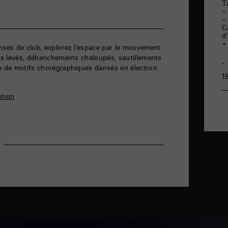
Ta
–
–
C
d
+
nses de club, explorez l’espace par le mouvement
ras levés, déhanchements chaloupés, sautillements
se de motifs chorégraphiques dansés en électron
1
ption