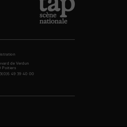
stration
evard de Verdun
0
Poitiers
3(0)5 49 39 40 00