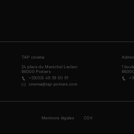
TAP cinéma
Admini
24 place du Maréchal Leclerc
1 boul
86000
Poitiers
8600
+33(0)5 49 39 50 91
+3
cinema@tap-poitiers.com
Mentions légales
CGV