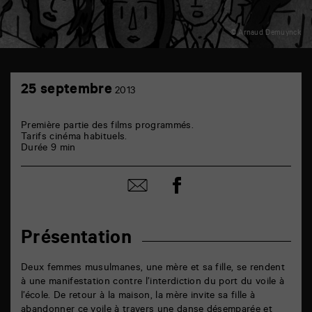
© Arnaud Demuynck
TAP
25
cinéma
25 septembre
2013
septembre
6
rue
de
Première partie des films programmés.
la
Tarifs cinéma habituels.
Marne
Durée 9 min
86000
Poitiers
Partager
Partager
sur
par
facebook
email
Présentation
Deux femmes musulmanes, une mère et sa fille, se rendent
à une manifestation contre l’interdiction du port du voile à
l’école. De retour à la maison, la mère invite sa fille à
abandonner ce voile à travers une danse désemparée et