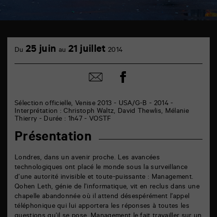
TAP
cinéma
25 juin
21 juillet
Du
au
2014
6
rue
de
Partager
Partager
la
sur
par
Marne
facebook
email
86000
Poitiers
Sélection officielle, Venise 2013 - USA/G-B - 2014 -
Interprétation : Christoph Waltz, David Thewlis, Mélanie
Thierry - Durée : 1h47 - VOSTF
Présentation
Londres, dans un avenir proche. Les avancées
technologiques ont placé le monde sous la surveillance
d’une autorité invisible et toute-puissante : Management.
Qohen Leth, génie de l’informatique, vit en reclus dans une
chapelle abandonnée où il attend désespérément l’appel
téléphonique qui lui apportera les réponses à toutes les
questions qu’il se pose. Management le fait travailler sur un