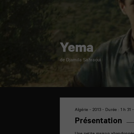
Yema
de Djamila Sahraoui
TAP
cinéma
6
Algérie - 2013 - Durée : 1 h 31
rue
de
Présentation
la
Marne
86000