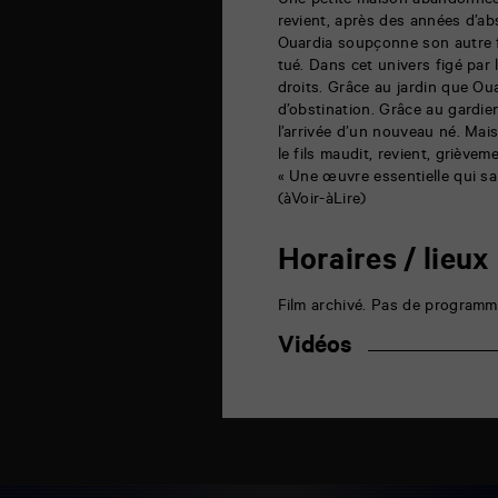
Une petite maison abandonnée,
Poitiers
revient, après des années d’abse
Ouardia soupçonne son autre fil
tué. Dans cet univers figé par 
droits. Grâce au jardin que Ouar
d’obstination. Grâce au gardie
l’arrivée d’un nouveau né. Mai
le fils maudit, revient, griève
« Une œuvre essentielle qui sa
(àVoir-àLire)
Horaires / lieux
Film archivé. Pas de programm
Vidéos