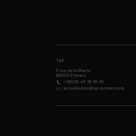
TAP
6 rue de la Marne
86000
Poitiers
+33(0)5 49 39 29 29
accueilpublic@tap-poitiers.com