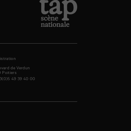
stration
evard de Verdun
0
Poitiers
3(0)5 49 39 40 00