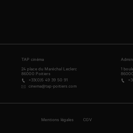
TAP cinéma
Admini
24 place du Maréchal Leclerc
1 boul
86000
Poitiers
8600
+33(0)5 49 39 50 91
+3
cinema@tap-poitiers.com
Mentions légales
CGV