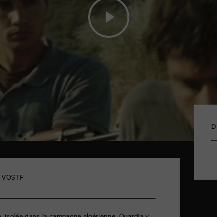
D
 - VOSTF