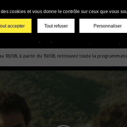
se des cookies et vous donne le contrôle sur ceux que vous sou
tiers Film Festival
out accepter
Tout refuser
Personnaliser
Le TAP
Infos pratiques
Billetterie
Newsletter
 18/08, à partir du 19/08, retrouvez toute la programmati