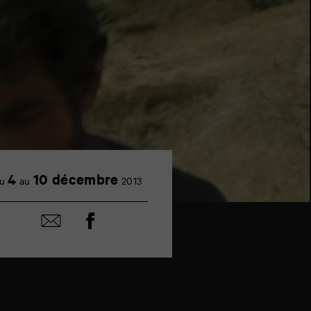
4
10 décembre
u
au
2013
Partager
Partager
sur
par
facebook
email