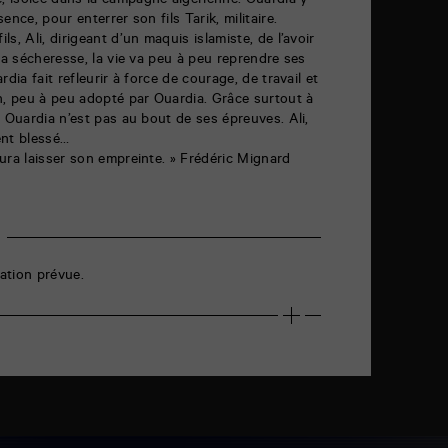
 isolée dans la campagne algérienne. Ouardia y
nce, pour enterrer son fils Tarik, militaire.
s, Ali, dirigeant d’un maquis islamiste, de l’avoir
la sécheresse, la vie va peu à peu reprendre ses
dia fait refleurir à force de courage, de travail et
n, peu à peu adopté par Ouardia. Grâce surtout à
s Ouardia n’est pas au bout de ses épreuves. Ali,
ment blessé…
ura laisser son empreinte. » Frédéric Mignard
ation prévue.