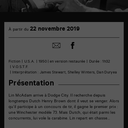
TAP
22
cinéma
22 novembre 2019
À partir du
novembre
6
rue
de
Partager
Partager
la
sur
par
Marne
facebook
email
86000
Poitiers
Fiction
U.S.A.
1950 | en version restaurée
Durée : 1h32
V.O.S.T.F.
Interprétation : James Stewart, Shelley Winters, Dan Duryea
Présentation
Lin McAdam arrive à Dodge City. Il recherche depuis
longtemps Dutch Henry Brown dont il veut se venger. Alors
qu’il participe à un concours de tir, il gagne le premier prix :
une Winchester modèle 73. Mais Dutch, qui était parmi les
concurrents, lui vole la carabine. Lin repart en chasse…