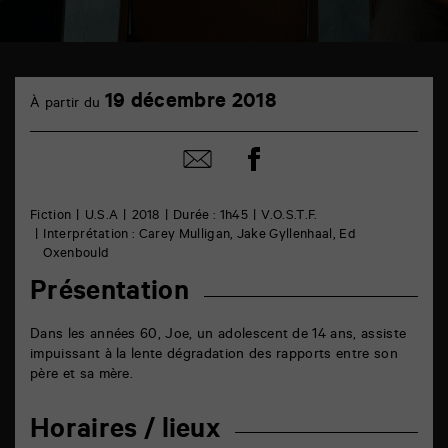
TAP
19
cinéma
19 décembre 2018
À partir du
décembre
6
rue
de
Partager
Partager
la
sur
par
Marne
facebook
email
86000
Poitiers
Fiction
U.S.A
2018
Durée : 1h45
V.O.S.T.F.
Interprétation : Carey Mulligan, Jake Gyllenhaal, Ed
Oxenbould
Présentation
Dans les années 60, Joe, un adolescent de 14 ans, assiste
impuissant à la lente dégradation des rapports entre son
père et sa mère.
Horaires / lieux