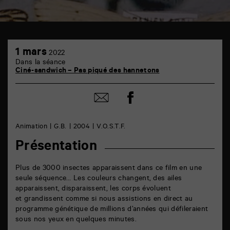
TAP
1
6
1 mars
2022
mars
rue
Dans la séance
de
Ciné-sandwich – Pas piqué des hannetons
la
Marne
86000
Partager
Partager
Poitiers
sur
par
facebook
email
Animation
G.B.
2004
V.O.S.T.F.
Présentation
Plus de 3000 insectes apparaissent dans ce film en une
seule séquence… Les couleurs changent, des ailes
apparaissent, disparaissent, les corps évoluent
et grandissent comme si nous assistions en direct au
programme génétique de millions d’années qui défileraient
sous nos yeux en quelques minutes.