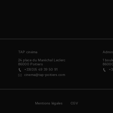
TAP cinéma
Admini
24 place du Maréchal Leclerc
1 boul
86000
Poitiers
8600
+33(0)5 49 39 50 91
+3
cinema@tap-poitiers.com
Mentions légales
CGV