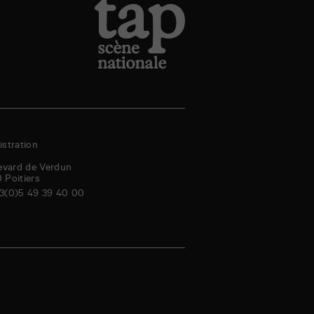
stration
evard de Verdun
0
Poitiers
3(0)5 49 39 40 00