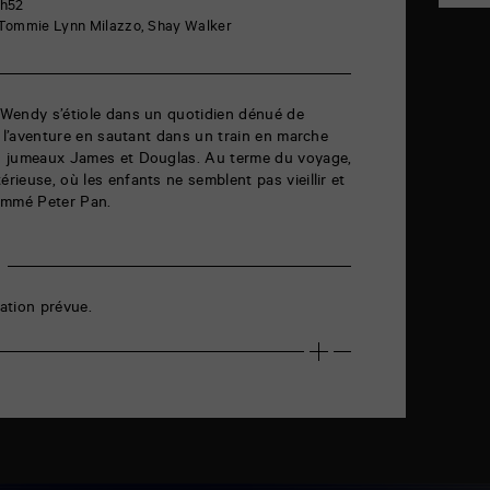
1h52
, Tommie Lynn Milazzo, Shay Walker
, Wendy s’étiole dans un quotidien dénué de
 à l’aventure en sautant dans un train en marche
les jumeaux James et Douglas. Au terme du voyage,
rieuse, où les enfants ne semblent pas vieillir et
ommé Peter Pan.
ation prévue.