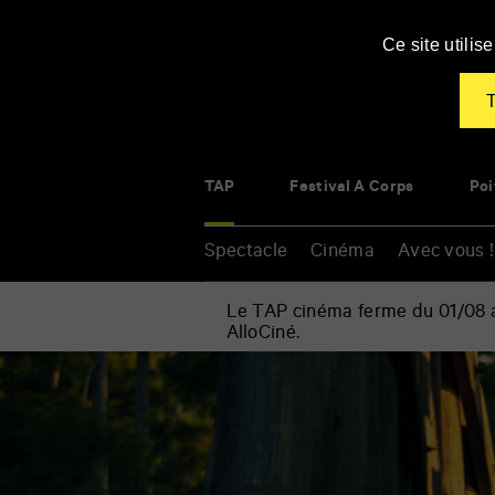
Panneau de gestion des cookies
Ce site utili
T
TAP
Festival À Corps
Poi
Spectacle
Cinéma
Avec vous !
Le TAP cinéma ferme du 01/08 au
AlloCiné.
Accueil
»
Cinéma
Renseigner
»
vos
Wendy
mots
clés