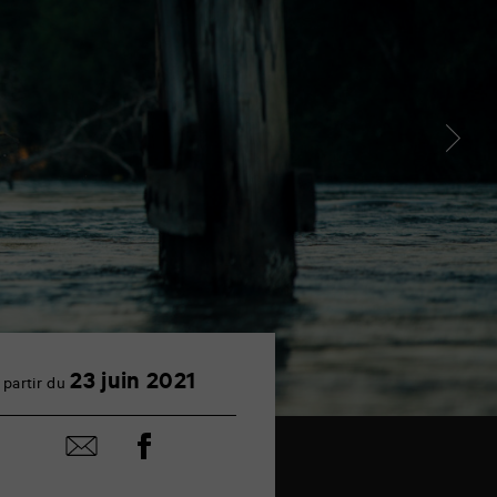
23
23 juin 2021
 partir du
juin
Partager
Partager
sur
par
facebook
email