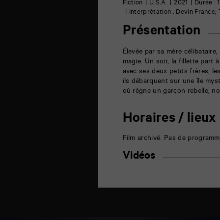
6
Fiction
U.S.A.
2021
Durée : 
rue
Interprétation : Devin France
de
la
Présentation
Marne
86000
Poitiers
Élevée par sa mère célibataire
magie. Un soir, la fillette part
avec ses deux petits frères, 
ils débarquent sur une île mysté
où règne un garçon rebelle, n
Horaires / lieux
Film archivé. Pas de programm
Vidéos