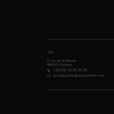
TAP
6 rue de la Marne
86000
Poitiers
+33(0)5 49 39 29 29
accueilpublic@tap-poitiers.com