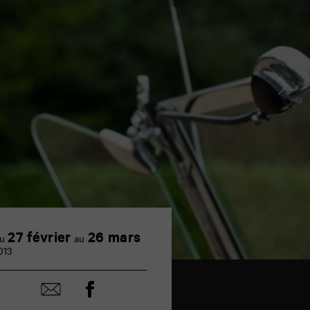
27 février
26 mars
u
au
013
Partager
Partager
sur
par
facebook