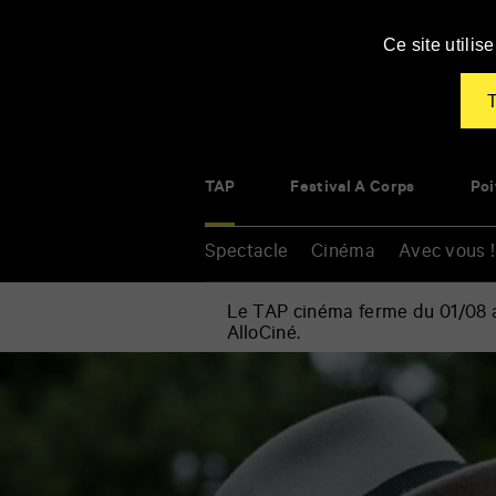
Panneau de gestion des cookies
Ce site utili
T
TAP
Festival À Corps
Poi
Spectacle
Cinéma
Avec vous !
Le TAP cinéma ferme du 01/08 au
AlloCiné.
Accueil
»
Cinéma
Renseigner
»
vos
Week-
mots
end
clés
Royal