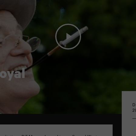
oyal
D
2