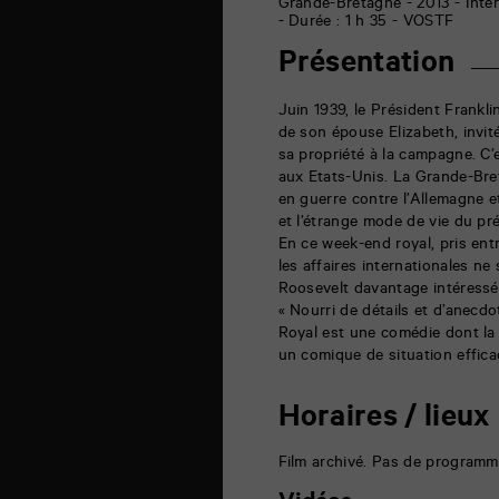
6
Grande-Bretagne - 2013 - Inter
rue
- Durée : 1 h 35 - VOSTF
de
la
Présentation
Marne
86000
Poitiers
Juin 1939, le Président Frankli
de son épouse Elizabeth, invit
sa propriété à la campagne. C’
aux Etats-Unis. La Grande-Bre
en guerre contre l’Allemagne et
et l’étrange mode de vie du pr
En ce week-end royal, pris ent
les affaires internationales ne
Roosevelt davantage intéressé 
« Nourri de détails et d’anecd
Royal est une comédie dont la
un comique de situation effica
Horaires / lieux
Film archivé. Pas de programm