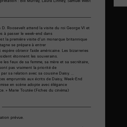
prétation : Bill Murray, Laura Linney, Samuel West
n D. Roosevelt attend la visite du roi George VI et
és à passer le week-end dans
est la première visite d’un monarque britannique
tagne se prépare à entrer
 espère obtenir l’aide américaine. Les bizarreries
ésident étonnent les souverains.
re les feux de sa femme, sa mère et sa secrétaire,
 sont pas vraiment la priorité de
par sa relation avec sa cousine Daisy. …
otes empruntés aux écrits de Daisy, Week-End
 mise en scène adopte avec élégance
ce. » Marie Toutée (Fiches du cinéma)
ation prévue.