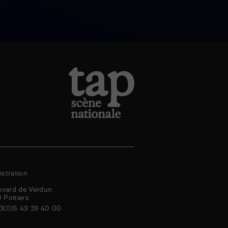
stration
evard de Verdun
0
Poitiers
3(0)5 49 39 40 00