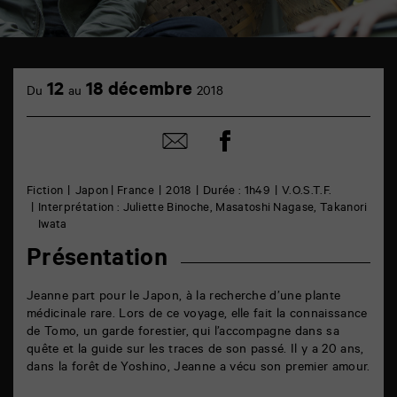
TAP
cinéma
12
18 décembre
Du
au
2018
6
rue
de
Partager
Partager
la
sur
par
Marne
facebook
email
86000
Poitiers
Fiction
Japon | France
2018
Durée : 1h49
V.O.S.T.F.
Interprétation : Juliette Binoche, Masatoshi Nagase, Takanori
Iwata
Présentation
Jeanne part pour le Japon, à la recherche d’une plante
médicinale rare. Lors de ce voyage, elle fait la connaissance
de Tomo, un garde forestier, qui l’accompagne dans sa
quête et la guide sur les traces de son passé. Il y a 20 ans,
dans la forêt de Yoshino, Jeanne a vécu son premier amour.