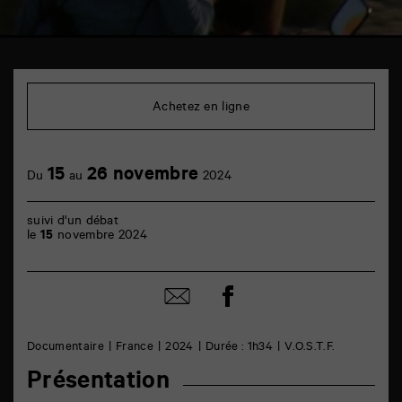
TAP
Cinéma
6
Achetez en ligne
rue
de
la
Marne
15
26 novembre
86000
Du
au
2024
Poitiers
suivi d'un débat
le
15
novembre 2024
Partager
Partager
sur
par
facebook
email
Documentaire
France
2024
Durée : 1h34
V.O.S.T.F.
Présentation