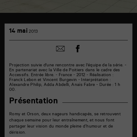
TAP
14
cinéma
14 mai
2013
mai
6
rue
de
Partager
Partager
la
sur
par
Marne
facebook
email
86000
Poitiers
Projection suivie d'une rencontre avec l'équipe de la série. -
En partenariat avec la Ville de Poitiers dans le cadre des
Accessifs. Entrée libre. - France - 2012 - Réalisation :
Franck Lebon et Vincent Burgevin - Interprétation :
Alexandre Philip, Adda Abdelli, Anaïs Fabre - Durée : 1 h
00.
Présentation
Romy et Orson, deux nageurs handicapés, se retrouvent
chaque semaine pour leur entraînement, et nous font
partager leur vision du monde pleine d’humour et de
dérision.