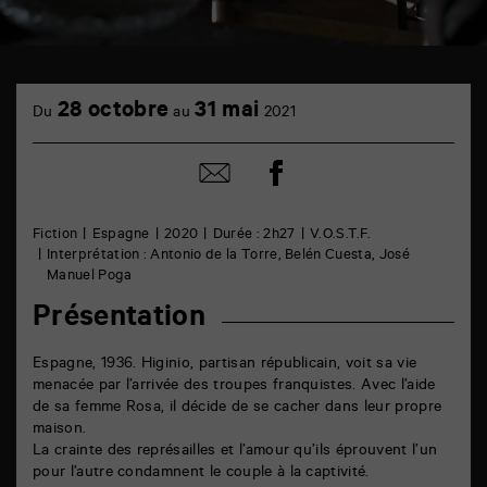
TAP
cinéma
28 octobre
31 mai
Du
au
2021
6
rue
de
Partager
Partager
la
sur
par
Marne
facebook
email
86000
Poitiers
Fiction
Espagne
2020
Durée : 2h27
V.O.S.T.F.
Interprétation : Antonio de la Torre, Belén Cuesta, José
Manuel Poga
Présentation
Espagne, 1936. Higinio, partisan républicain, voit sa vie
menacée par l’arrivée des troupes franquistes. Avec l’aide
de sa femme Rosa, il décide de se cacher dans leur propre
maison.
La crainte des représailles et l’amour qu’ils éprouvent l’un
pour l’autre condamnent le couple à la captivité.