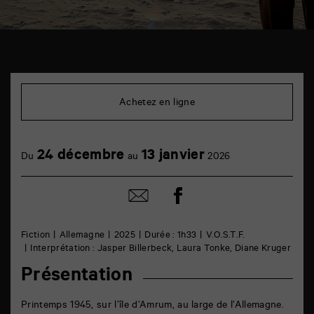
TAP
Cinéma
6
Achetez en ligne
rue
de
la
Marne
24 décembre
13 janvier
86000
Du
au
2026
Poitiers
Partager
Partager
sur
par
facebook
email
Fiction
Allemagne
2025
Durée : 1h33
V.O.S.T.F.
Interprétation : Jasper Billerbeck, Laura Tonke, Diane Kruger
Présentation
Printemps 1945, sur l’île d’Amrum, au large de l’Allemagne.