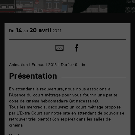
TAP
6
14
20 avril
Du
au
2021
rue
de
la
Partager
Partager
Marne
sur
par
86000
facebook
email
Poitiers
Animation
France
2015
Durée : 9 min
Présentation
En attendant la réouverture, nous nous associons à
l’Agence du court métrage pour vous fournir une petite
dose de cinéma hebdomadaire (et nécessaire).
Tous les mercredis, découvrez un court métrage proposé
par L’Extra Court sur notre site en attendant de pouvoir se
retrouver très bientôt (on espère) dans les salles de
cinéma.