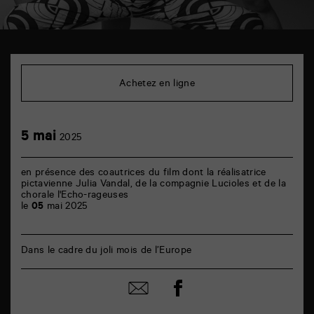
TAP
Cinéma
6
Achetez en ligne
rue
de
la
Marne
5
5 mai
86000
2025
mai
Poitiers
en présence des coautrices du film dont la réalisatrice
pictavienne Julia Vandal, de la compagnie Lucioles et de la
chorale l'Echo-rageuses
le
05
mai 2025
Dans le cadre du joli mois de l’Europe
Partager
Partager
sur
par
facebook
email