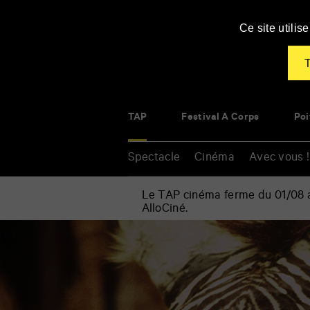
Panneau de gestion des cookies
Ce site utili
T
TAP
Festival À Corps
Poi
Spectacle
Cinéma
Avec vous !
Le TAP cinéma ferme du 01/08 au
AlloCiné.
Accueil
»
Cinéma
Renseigner
»
vos
Un
mots
animal,
clés
des
animaux