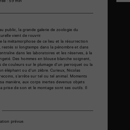
rée : 59 min
u public, la grande galerie de zoologie du
relle vient de rouvrir.
 la métamorphose de ce lieu et la résurrection
, restés si longtemps dans la pénombre et dans
 entraîne dans les laboratoires et les réserves, à la
rangeté. Des hommes en blouse blanche soignent,
s de couleurs sur le plumage d’un perroquet ou la
’un éléphant ou d’un zèbre. Curieux, Nicolas
s recoins, s’arrête sur tel ou tel animal. Moments
à sa manière, aux corps inertes devenus objets
 prise de son et le montage sont ses outils. Il
ation prévue.