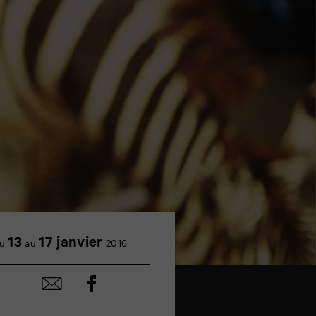
13
17 janvier
u
au
2016
Partager
Partager
sur
par
facebook
email