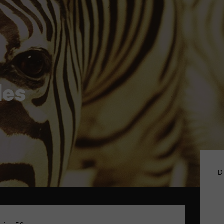
des
D