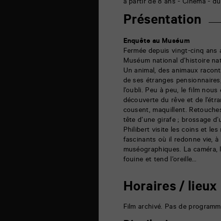
6
à partir de 8 ans - Cinéma - du
rue
de
Présentation
la
Marne
86000
Enquête au Muséum
Poitiers
Fermée depuis vingt-cinq ans a
Muséum national d’histoire natu
Un animal, des animaux raconte
de ses étranges pensionnaires
l’oubli. Peu à peu, le film nous
découverte du rêve et de l’ét
cousent, maquillent. Retouche
tête d’une girafe ; brossage d
Philibert visite les coins et le
fascinants où il redonne vie, 
muséographiques. La caméra, la
fouine et tend l’oreille…
Horaires / lieux
Film archivé. Pas de programm