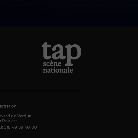
stration
evard de Verdun
0
Poitiers
3(0)5 49 39 40 00