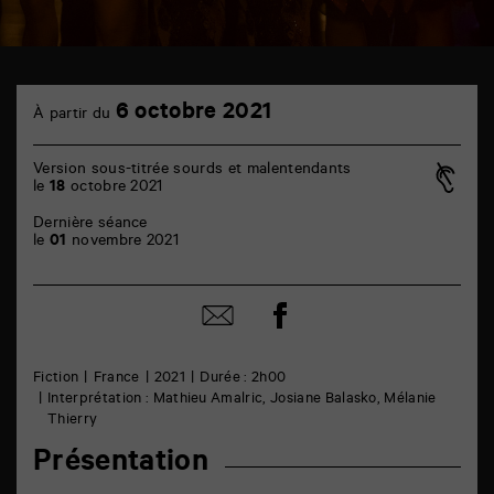
TAP
6
cinéma
6 octobre 2021
À partir du
octobre
6
rue
de
Version sous-titrée sourds et malentendants
la
le
18
octobre 2021
Marne
86000
Dernière séance
Poitiers
le
01
novembre 2021
Partager
Partager
sur
par
facebook
email
Fiction
France
2021
Durée : 2h00
Interprétation : Mathieu Amalric, Josiane Balasko, Mélanie
Thierry
Présentation