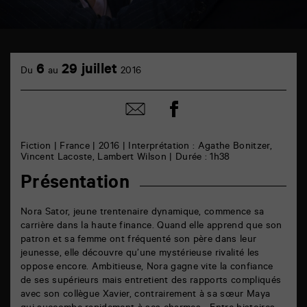
TAP
cinéma
6
29 juillet
Du
au
2016
6
rue
de
Partager
Partager
la
sur
par
Marne
facebook
email
86000
Poitiers
Fiction | France | 2016 | Interprétation : Agathe Bonitzer,
Vincent Lacoste, Lambert Wilson | Durée : 1h38
Présentation
Nora Sator, jeune trentenaire dynamique, commence sa
carrière dans la haute finance. Quand elle apprend que son
patron et sa femme ont fréquenté son père dans leur
jeunesse, elle découvre qu’une mystérieuse rivalité les
oppose encore. Ambitieuse, Nora gagne vite la confiance
de ses supérieurs mais entretient des rapports compliqués
avec son collègue Xavier, contrairement à sa sœur Maya