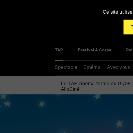
Panneau de gestion des cookies
Ce site utili
T
TAP
Festival À Corps
Poi
Spectacle
Cinéma
Avec vous !
Le TAP cinéma ferme du 01/08 au
AlloCiné.
Accueil
»
Cinéma
Renseigner
»
vos
Tom
mots
le
clés
chat