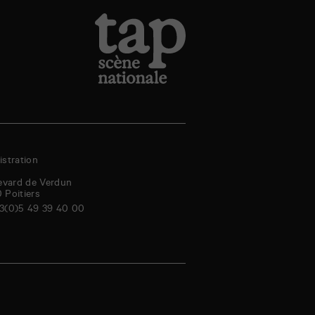
stration
evard de Verdun
0
Poitiers
3(0)5 49 39 40 00