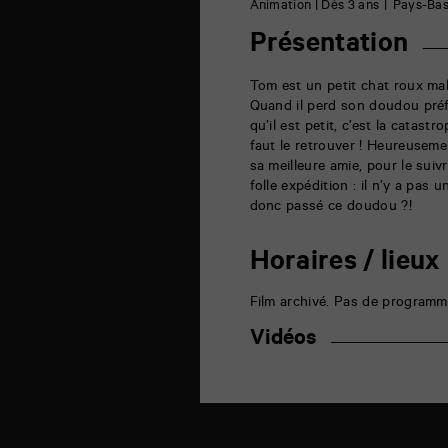
6
Animation | Dès 3 ans
Pays-Bas
rue
de
Présentation
la
Marne
86000
Tom est un petit chat roux mal
Poitiers
Quand il perd son doudou préfé
qu’il est petit, c’est la catast
faut le retrouver ! Heureusem
sa meilleure amie, pour le sui
folle expédition : il n’y a pas 
donc passé ce doudou ?!
Horaires / lieux
Film archivé. Pas de programm
Vidéos