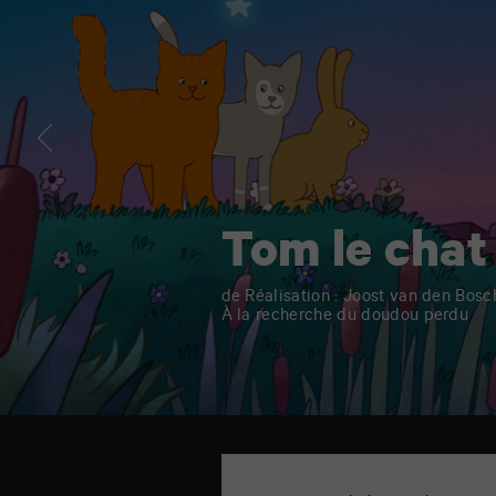
Tom le chat
de Réalisation : Joost van den Bosc
À la recherche du doudou perdu
TAP
Cinéma