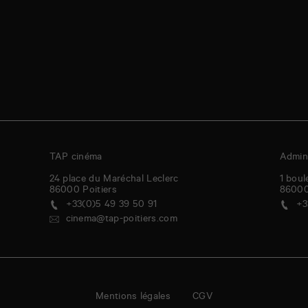
TAP cinéma
Admini
24 place du Maréchal Leclerc
1 boul
86000
Poitiers
8600
+33(0)5 49 39 50 91
+3
cinema@tap-poitiers.com
Mentions légales
CGV