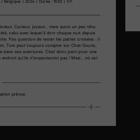
 / Belgique
2024
Durée : 1h02
V.F.
icieux. Curieux, joyeux… mais aussi un peu têtu.
ré, celui avec lequel il dort chaque nuit depuis
rophe. Pas question de rester les pattes croisées : il
ent, Tom peut toujours compter sur Chat-Souris,
vre dans ses aventures. C’est donc parti pour une
un endroit qu’ils n’inspecteront pas ! Mais… où est
ation prévue.