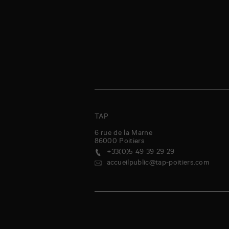
TAP
6 rue de la Marne
86000
Poitiers
+33(0)5 49 39 29 29
accueilpublic@tap-poitiers.com