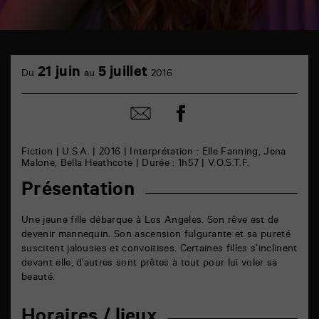
TAP
cinéma
21 juin
5 juillet
Du
au
2016
6
rue
de
Partager
Partager
la
sur
par
Marne
facebook
email
86000
Poitiers
Fiction | U.S.A. | 2016 | Interprétation : Elle Fanning, Jena
Malone, Bella Heathcote | Durée : 1h57 | V.O.S.T.F.
Présentation
Une jeune fille débarque à Los Angeles. Son rêve est de
devenir mannequin. Son ascension fulgurante et sa pureté
suscitent jalousies et convoitises. Certaines filles s’inclinent
devant elle, d’autres sont prêtes à tout pour lui voler sa
beauté.