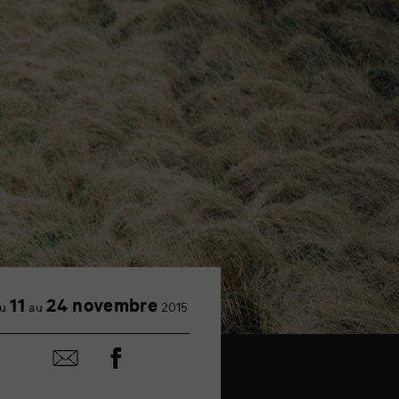
11
24 novembre
u
au
2015
Partager
Partager
sur
par
facebook
email