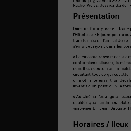
6
Prix du jury, Cannes 2015 - Grè
rue
Rachel Weisz, Jessica Barden 
de
la
Présentation
Marne
86000
Poitiers
Dans un futur proche… Toute pe
l’Hôtel et a 45 jours pour trouv
transformée en l’animal de so
s’enfuit et rejoint dans les boi
« Le cinéaste renvoie dos à d
conformisme aliénant, le même p
dont il est coutumier. En multi
circuitant tout ce qui est att
un motif intéressant, un décala
inventif d’un point du vue for
« Au cinéma, l’étrangeté néces
qualités que Lanthimos, plutôt 
visiblement. » Jean-Baptiste T
Horaires / lieux