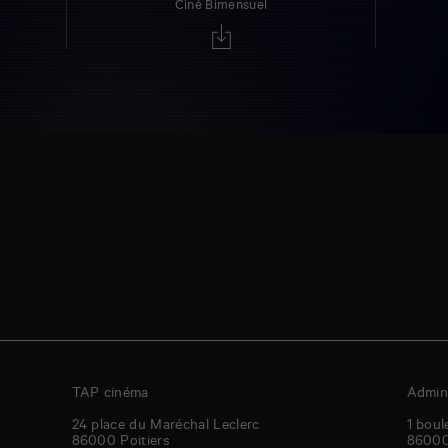
Ciné Bimensuel
TAP cinéma
Admini
24 place du Maréchal Leclerc
1 boul
86000
Poitiers
8600