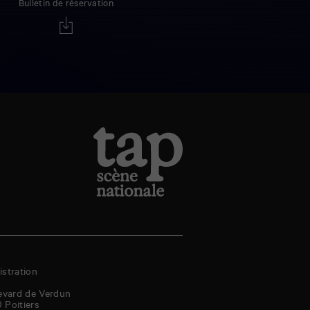
Bulletin de réservation
stration
evard de Verdun
0
Poitiers