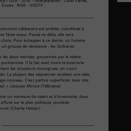
ce / USA - 2015 - Interprétation : Colin Farrell,
- Durée : 1h58 - VOSTF
rsonne célibataire est arrêtée, transférée à
er l’âme soeur. Passé ce délai, elle sera
n choix. Pour échapper à ce destin, un homme
s un groupe de résistants ; les Solitaires.
os les deux mondes, gouvernés par le même
uritanisme. Il le fait avec toute la bizarrerie
pliant les situations incongrues, en court-
endu. La plupart des séquences recèlent une idée,
ge nouveau. C’est parfois superficiel, mais très
mel. » Jacques Morice (Télérama)
site un minimum de talent et d’inventivité, deux
affuté sur le plan politique, possède
horet (Charlie Hebdo)