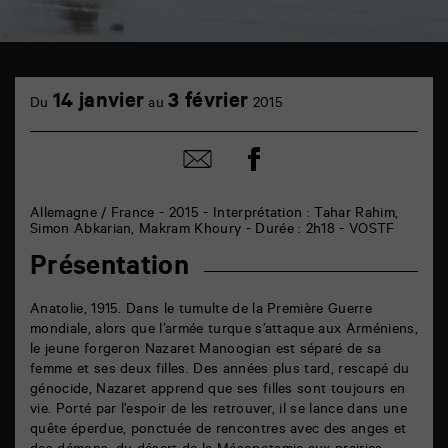
TAP
cinéma
14 janvier
3 février
Du
au
2015
6
rue
de
Partager
Partager
la
sur
par
Marne
facebook
email
86000
Poitiers
Allemagne / France - 2015 - Interprétation : Tahar Rahim,
Simon Abkarian, Makram Khoury - Durée : 2h18 - VOSTF
Présentation
Anatolie, 1915. Dans le tumulte de la Première Guerre
mondiale, alors que l’armée turque s’attaque aux Arméniens,
le jeune forgeron Nazaret Manoogian est séparé de sa
femme et ses deux filles. Des années plus tard, rescapé du
génocide, Nazaret apprend que ses filles sont toujours en
vie. Porté par l’espoir de les retrouver, il se lance dans une
quête éperdue, ponctuée de rencontres avec des anges et