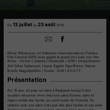
TAP
cinéma
13 juillet
23 août
Du
au
2016
6
rue
de
Partager
Partager
la
sur
par
Marne
facebook
email
86000
Poitiers
Rúnar Rúnarsson, en Sélection internationale au Poitiers
Film Festival 2009 avait gagné le grand prix avec son film
Anna. - Fiction | Islande | Danemark | 2016 | Interprétation :
Atli Oskar Fjalarsson, Ingvar Eggert Sigurðsson, Nanna
Kristín Magnúsdóttir | Durée : 1h39 | V.O.S.T.F.
Présentation
Ari, 16 ans, vit avec sa mère à Reykjavik lorsqu’il doit
soudain retourner vivre chez son père Gunnar, dans la
région isolée des fjords, au nord-ouest de l’Islande. Sa
relation avec son père n’est pas des plus faciles et ses amis