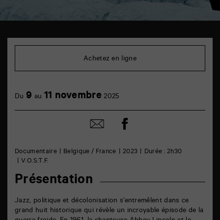
TAP
Cinéma
6
Achetez en ligne
rue
de
la
Marne
9
11 novembre
86000
Du
au
2025
Poitiers
Partager
Partager
sur
par
facebook
email
Documentaire
Belgique / France
2023
Durée : 2h30
V.O.S.T.F.
Présentation
Jazz, politique et décolonisation s’entremêlent dans ce
grand huit historique qui révèle un incroyable épisode de la