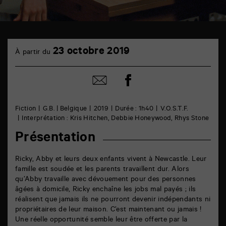
TAP
23
cinéma
23 octobre 2019
À partir du
octobre
6
rue
de
Partager
Partager
la
sur
par
Marne
facebook
email
86000
Poitiers
Fiction
G.B. | Belgique
2019
Durée : 1h40
V.O.S.T.F.
Interprétation : Kris Hitchen, Debbie Honeywood, Rhys Stone
Présentation
Ricky, Abby et leurs deux enfants vivent à Newcastle. Leur
famille est soudée et les parents travaillent dur. Alors
qu’Abby travaille avec dévouement pour des personnes
âgées à domicile, Ricky enchaîne les jobs mal payés ; ils
réalisent que jamais ils ne pourront devenir indépendants ni
propriétaires de leur maison. C’est maintenant ou jamais !
Une réelle opportunité semble leur être offerte par la