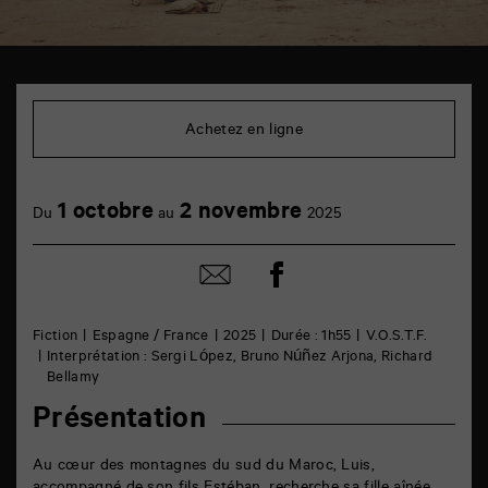
TAP
Cinéma
6
Achetez en ligne
rue
de
la
Marne
1 octobre
2 novembre
86000
Du
au
2025
Poitiers
Partager
Partager
sur
par
facebook
email
Fiction
Espagne / France
2025
Durée : 1h55
V.O.S.T.F.
Interprétation : Sergi López, Bruno Núñez Arjona, Richard
Bellamy
Présentation
Au cœur des montagnes du sud du Maroc, Luis,