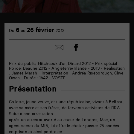
TAP
cinéma
6
26 février
Du
au
2013
6
rue
de
Partager
Partager
la
sur
par
Marne
facebook
email
86000
Poitiers
Prix du public, Hitchcock d'or, Dinard 2012 - Prix spécial
Police, Beaune 2012 - Angleterre/Irlande - 2013 - Réalisation
: James Marsh _ Interprétation : Andréa Riseborough, Clive
Owen - Durée : 1h42 - VOSTF
Présentation
Collette, jeune veuve, est une républicaine, vivant à Belfast,
avec sa mère et ses frères, de fervents activistes de l’IRA.
Suite à son arrestation
après un attentat avorté au coeur de Londres, Mac, un
agent secret du MI5, lui offre le choix : passer 25 années
en prison et ainsi perdre ce