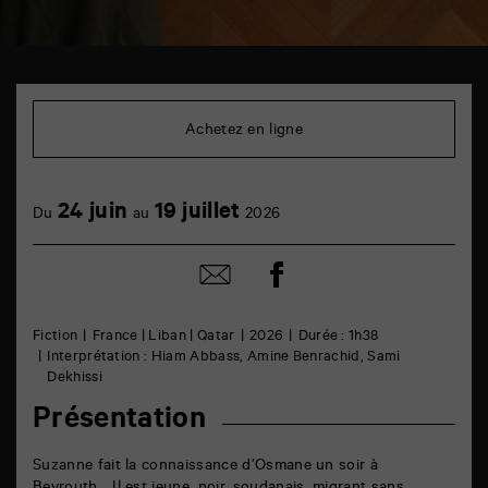
TAP
Cinéma
6
Achetez en ligne
rue
de
la
Marne
24 juin
19 juillet
86000
Du
au
2026
Poitiers
Partager
Partager
sur
par
facebook
email
Fiction
France | Liban | Qatar
2026
Durée : 1h38
Interprétation : Hiam Abbass, Amine Benrachid, Sami
Dekhissi
Présentation
Suzanne fait la connaissance d’Osmane un soir à