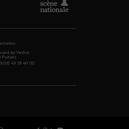
stration
evard de Verdun
0
Poitiers
3(0)5 49 39 40 00
eudi
vendredi
samedi
dimanche
lundi
mardi
mercredi
jeudi
genda