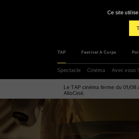
Panneau de gestion des cookies
Ce site utili
T
TAP
Festival À Corps
Poi
Spectacle
Cinéma
Avec vous !
Le TAP cinéma ferme du 01/08 au
AlloCiné.
Accueil
»
Cinéma
Renseigner
»
vos
Seul
mots
sur
clés
Mars