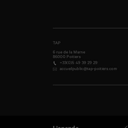
TAP
6 rue de la Marne
86000
Poitiers
+33(0)5 49 39 29 29
accueilpublic@tap-poitiers.com
rcredi
jeudi
vendredi
samedi
dimanche
lundi
mardi
mercred
Ag