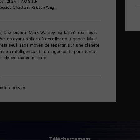
ée : 2h24
V.O.S.T.F.
ssica Chastain, Kristen Wiig...
, l’astronaute Mark Watney est laissé pour mort
te les ayant obligés à décoller en urgence. Mais
mais seul, sans moyen de repartir, sur une planète
l à son intelligence et son ingéniosité pour tenter
n de contacter la Terre.
ation prévue.
Téléchargement