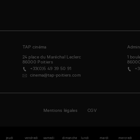
TAP cinéma
Admini
24 place du Maréchal Leclerc
1 boul
86000
Poitiers
8600
+33(0)5 49 39 50 91
+3
cinema@tap-poitiers.com
Mentions légales
CGV
i
jeudi
vendredi
samedi
dimanche
lundi
mardi
mercredi
j
enda
A