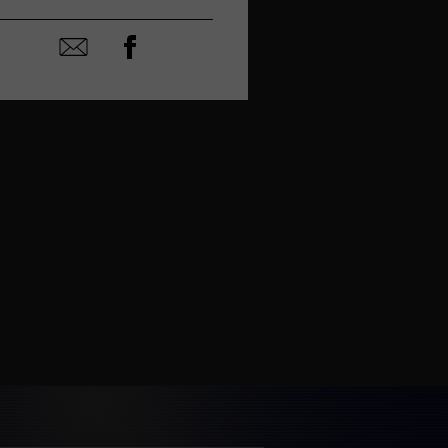
décembre
Partager
Partager
sur
par
facebook
email