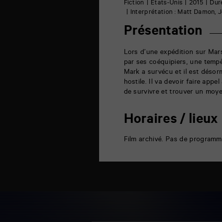
6
Fiction
États-Unis
2015
Dur
rue
Interprétation : Matt Damon, Je
de
la
Présentation
Marne
86000
Poitiers
Lors d’une expédition sur Mars
par ses coéquipiers, une tempê
Mark a survécu et il est désor
hostile. Il va devoir faire appe
de survivre et trouver un moye
Horaires / lieux
Film archivé. Pas de programm