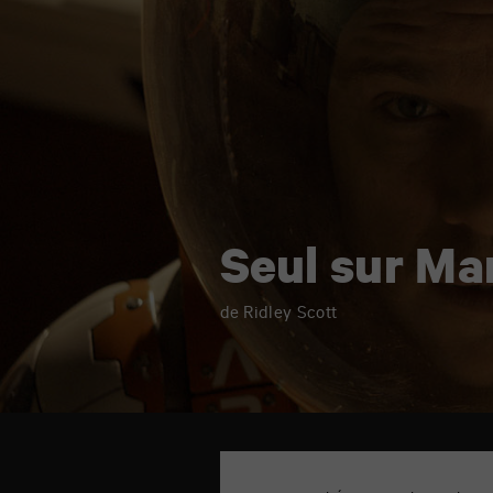
Seul sur Ma
de Ridley Scott
TAP
théâtre