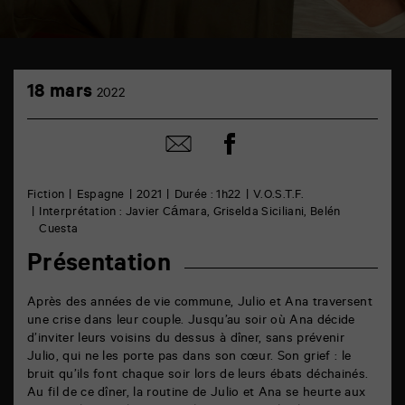
TAP
18
cinéma
18 mars
2022
mars
6
rue
de
Partager
Partager
la
sur
par
Marne
facebook
email
86000
Poitiers
Fiction
Espagne
2021
Durée : 1h22
V.O.S.T.F.
Interprétation : Javier Cámara, Griselda Siciliani, Belén
Cuesta
Présentation
Après des années de vie commune, Julio et Ana traversent
une crise dans leur couple. Jusqu’au soir où Ana décide
d’inviter leurs voisins du dessus à dîner, sans prévenir
Julio, qui ne les porte pas dans son cœur. Son grief : le
bruit qu’ils font chaque soir lors de leurs ébats déchainés.
Au fil de ce dîner, la routine de Julio et Ana se heurte aux