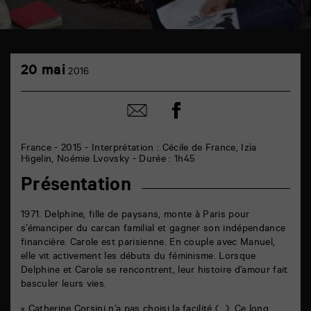
TAP
20
cinéma
20 mai
2016
mai
6
rue
de
Partager
Partager
la
sur
par
Marne
facebook
email
86000
Poitiers
France - 2015 - Interprétation : Cécile de France, Izïa
Higelin, Noémie Lvovsky - Durée : 1h45
Présentation
1971. Delphine, fille de paysans, monte à Paris pour
s’émanciper du carcan familial et gagner son indépendance
financière. Carole est parisienne. En couple avec Manuel,
elle vit activement les débuts du féminisme. Lorsque
Delphine et Carole se rencontrent, leur histoire d’amour fait
basculer leurs vies.
« Catherine Corsini n’a pas choisi la facilité (…). Ce long