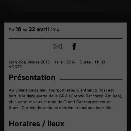
TAP
cinéma
16
22 avril
Du
au
2014
6
rue
de
Partager
Partager
la
sur
par
Marne
facebook
email
86000
Poitiers
Lion d'or, Venise 2013 - Italie - 2014 - Durée : 1 h 33 -
VOSTF
Présentation
Au volant de sa mini-fourgonnette, Gianfranco Rosi est
parti à la découverte de la GRA (Grande Raccordo Anulare),
plus connue sous le nom de Grand Contournement de
Rome. Derrière le vacarme continu, un monde invisible…
Horaires / lieux