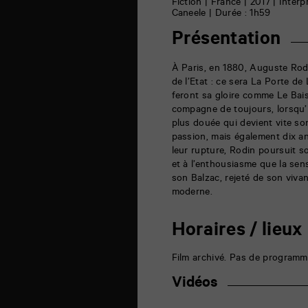
6
Fiction | France | 2017 | Interp
rue
Caneele | Durée : 1h59
de
la
Présentation
Marne
86000
Poitiers
À Paris, en 1880, Auguste Rod
de l’Etat : ce sera La Porte d
feront sa gloire comme Le Bais
compagne de toujours, lorsqu’il
plus douée qui devient vite so
passion, mais également dix a
leur rupture, Rodin poursuit so
et à l’enthousiasme que la sen
son Balzac, rejeté de son vivan
moderne.
Horaires / lieux
Film archivé. Pas de programm
Vidéos