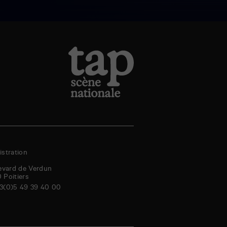
stration
evard de Verdun
0
Poitiers
3(0)5 49 39 40 00