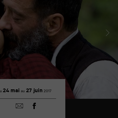
24 mai
27 juin
u
au
2017
Partager
Partager
sur
par
facebook
email