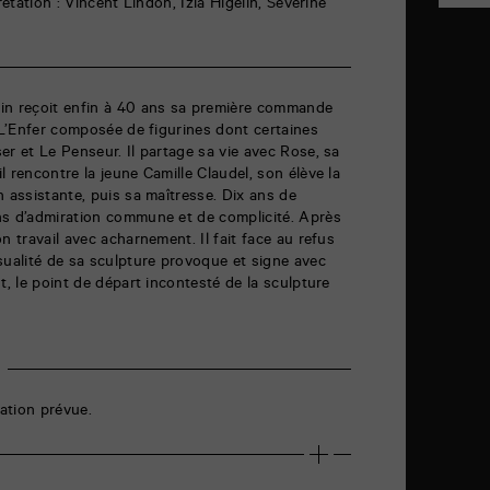
rétation : Vincent Lindon, Izïa Higelin, Séverine
in reçoit enfin à 40 ans sa première commande
e L’Enfer composée de figurines dont certaines
er et Le Penseur. Il partage sa vie avec Rose, sa
 rencontre la jeune Camille Claudel, son élève la
n assistante, puis sa maîtresse. Dix ans de
ns d’admiration commune et de complicité. Après
n travail avec acharnement. Il fait face au refus
sualité de sa sculpture provoque et signe avec
t, le point de départ incontesté de la sculpture
ation prévue.