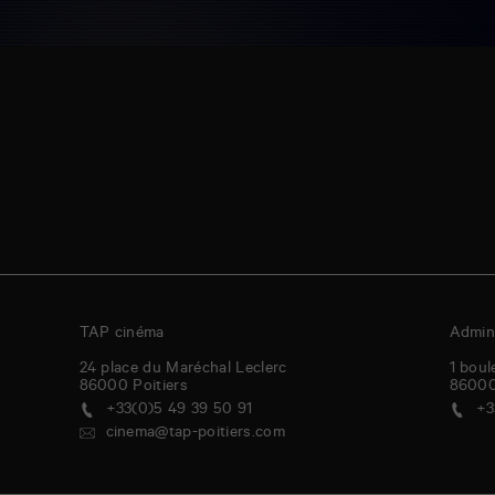
TAP cinéma
Admini
24 place du Maréchal Leclerc
1 boul
86000
Poitiers
8600
+33(0)5 49 39 50 91
+3
cinema@tap-poitiers.com