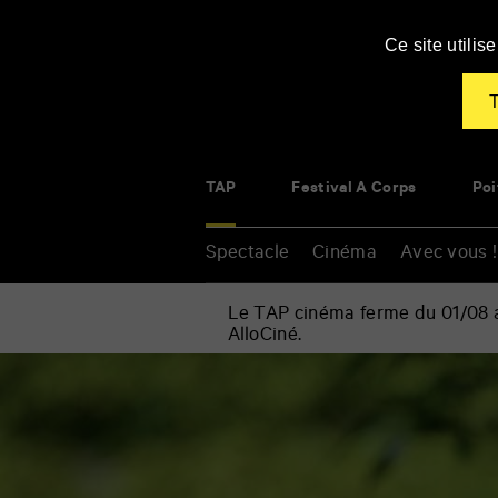
Panneau de gestion des cookies
Ce site utili
T
TAP
Festival À Corps
Poi
Spectacle
Cinéma
Avec vous !
Le TAP cinéma ferme du 01/08 au
AlloCiné.
Accueil
»
Cinéma
Renseigner
»
vos
Rodin
mots
clés