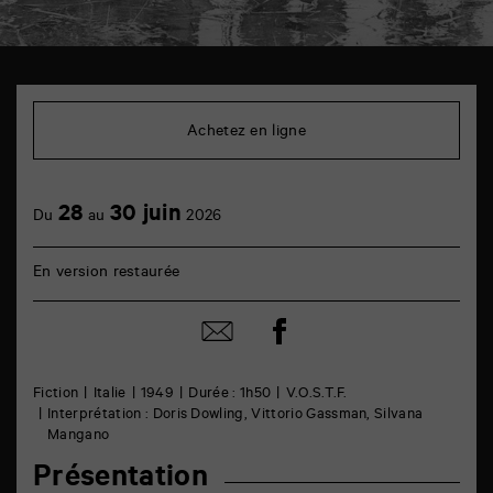
TAP
Cinéma
6
Achetez en ligne
rue
de
la
Marne
28
30 juin
86000
Du
au
2026
Poitiers
En version restaurée
Partager
Partager
sur
par
facebook
email
Fiction
Italie
1949
Durée : 1h50
V.O.S.T.F.
Interprétation : Doris Dowling, Vittorio Gassman, Silvana
Mangano
Présentation