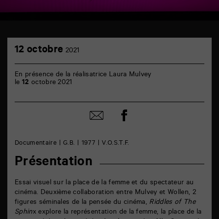
TAP
12
cinéma
12 octobre
2021
octobre
6
rue
de
En présence de la réalisatrice Laura Mulvey
la
le
12
octobre 2021
Marne
86000
Poitiers
Partager
Partager
sur
par
facebook
email
Documentaire
G.B.
1977
V.O.S.T.F.
Présentation
Essai visuel sur la place de la femme et du spectateur au
cinéma. Deuxième collaboration entre Mulvey et Wollen, 2
figures séminales de la pensée du cinéma,
Riddles of The
Sphin
x explore la représentation de la femme, la place de la