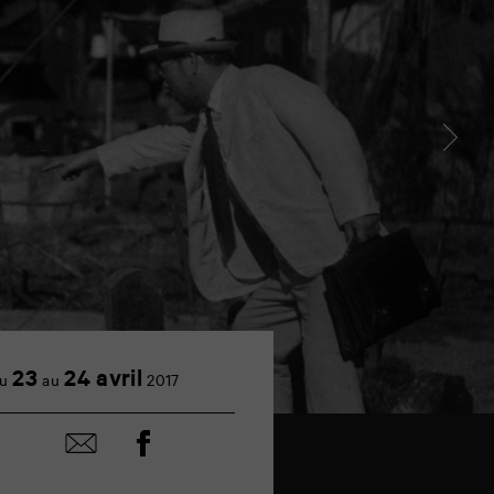
23
24 avril
u
au
2017
Partager
Partager
sur
par
facebook
email