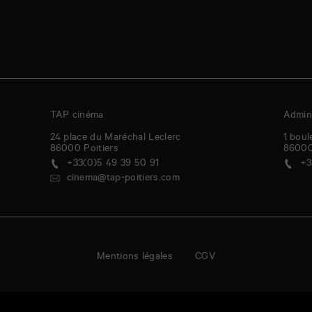
TAP cinéma
Admini
24 place du Maréchal Leclerc
1 boul
86000
Poitiers
8600
+33(0)5 49 39 50 91
+3
cinema@tap-poitiers.com
Mentions légales
CGV