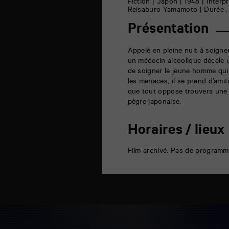
6
Fiction | Japon | 1948 | Interp
rue
Reisaburo Yamamoto | Durée : 1
de
la
Présentation
Marne
86000
Poitiers
Appelé en pleine nuit à soigne
un médecin alcoolique décèle un
de soigner le jeune homme qui 
les menaces, il se prend d’ami
que tout oppose trouvera une i
pègre japonaise.
Horaires / lieux
Film archivé. Pas de programm