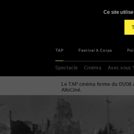
Panneau de gestion des cookies
Ce site utili
T
TAP
Festival À Corps
Poi
Spectacle
Cinéma
Avec vous !
Le TAP cinéma ferme du 01/08 au
AlloCiné.
Accueil
»
Cinéma
Renseigner
»
vos
Rétrospective
mots
Kurosawa
clés
//
L’Ange