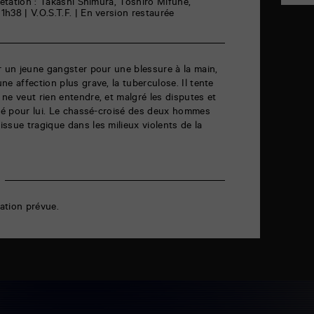
rétation : Takashi Shimura, Toshirô Mifune,
h38 | V.O.S.T.F. | En version restaurée
r un jeune gangster pour une blessure à la main,
e affection plus grave, la tuberculose. Il tente
ne veut rien entendre, et malgré les disputes et
tié pour lui. Le chassé-croisé des deux hommes
ssue tragique dans les milieux violents de la
ation prévue.