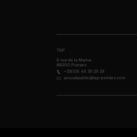
TAP
6 rue de la Marne
86000
Poitiers
+33(0)5 49 39 29 29
accueilpublic@tap-poitiers.com