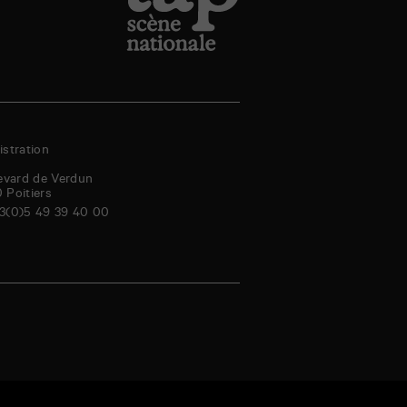
stration
evard de Verdun
0
Poitiers
3(0)5 49 39 40 00