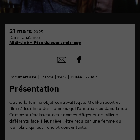
TAP
21
6
21 mars
2025
mars
rue
Dans la séance
de
Midi-ciné – Fête du court métrage
la
Marne
86000
Partager
Partager
Poitiers
sur
par
facebook
email
Documentaire
France
1972
Durée : 27 min
Présentation
Quand la femme objet contre-attaque. Michka reçoit et
filme à leur insu des hommes qui l’ont abordée dans la rue.
Comment réagissent ces hommes d’âges et de milieux
différents face à leur rêve : être reçu par une femme qui
leur plaît, qui est riche et consentante.