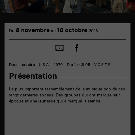
TAP
cinéma
8 novembre
10 octobre
Du
au
2018
6
rue
de
Partager
Partager
la
sur
par
Marne
facebook
email
86000
Poitiers
Documentaire
U.S.A.
1970
Durée : 3h05
V.O.S.T.F.
Présentation
Le plus important rassemblement de la musique pop de ces
vingt dernières années. Des groupes qui ont marqué leur
époque et une jeunesse qui a marqué la sienne.