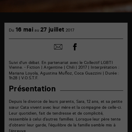
TAP
cinéma
16 mai
27 juillet
Du
au
2017
6
rue
de
Partager
Partager
la
sur
par
Marne
facebook
email
86000
Poitiers
Suivi d'un débat. En partenariat avec le Collectif LGBTI
Vienne. - Fiction | Argentine | Chili | 2017 | Interprétation :
Mariana Loyola, Agustina Muñoz, Coca Guazzini | Durée :
1h28 | V.O.S.T.F.
Présentation
Depuis le divorce de leurs parents, Sara, 12 ans, et sa petite
sœur Cata vivent avec leur mère et la compagne de celle-ci.
Leur quotidien, fait de tendresse et de complicité,
ressemble à celui d’autres familles. Lorsque leur père tente
d’obtenir leur garde, l’équilibre de la famille semble mis à
l’épreuve…