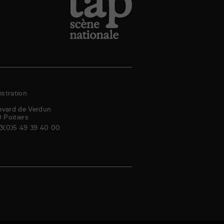
stration
evard de Verdun
0
Poitiers
3(0)5 49 39 40 00