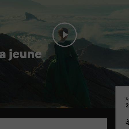
la jeune
À
2