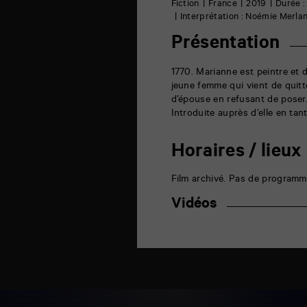
6
Fiction
France
2019
Durée :
rue
Interprétation : Noémie Merla
de
la
Présentation
Marne
86000
Poitiers
1770. Marianne est peintre et d
jeune femme qui vient de quitte
d’épouse en refusant de poser.
Introduite auprès d’elle en ta
Horaires / lieux
Film archivé. Pas de programm
Vidéos