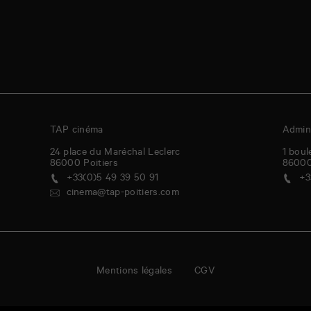
TAP cinéma
Admini
24 place du Maréchal Leclerc
1 boul
86000
Poitiers
8600
+33(0)5 49 39 50 91
+3
cinema@tap-poitiers.com
Mentions légales
CGV