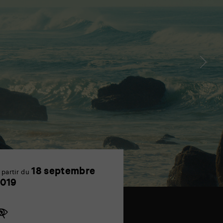
18 septembre
 partir du
18
019
septembre