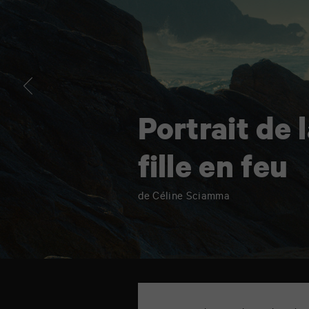
fille
en
feu
Portrait de 
fille en feu
de Céline Sciamma
TAP
cinéma