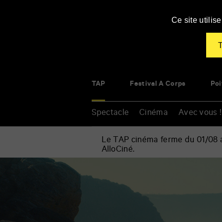
Panneau de gestion des cookies
Ce site utili
T
TAP
Festival À Corps
Poi
Spectacle
Cinéma
Avec vous !
Le TAP cinéma ferme du 01/08 au
AlloCiné.
Accueil
»
Cinéma
Renseigner
»
vos
Portrait
mots
de
clés
la
jeune