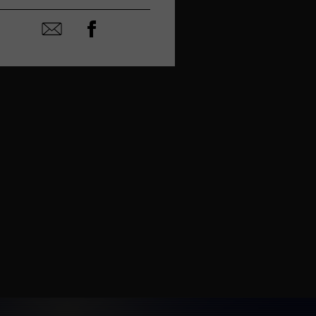
Partager
Partager
sur
par
facebook
email