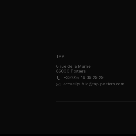
TAP
6 rue de la Marne
86000
Poitiers
+33(0)5 49 39 29 29
accueilpublic@tap-poitiers.com