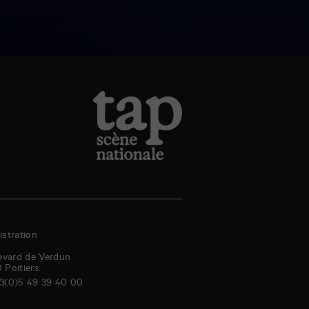
stration
evard de Verdun
0
Poitiers
3(0)5 49 39 40 00