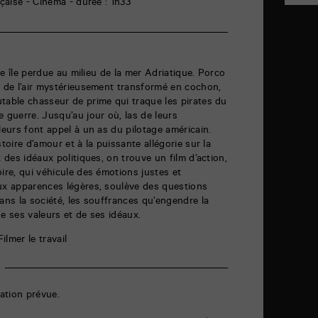
nçaise - Cinéma - durée : 1h33
une île perdue au milieu de la mer Adriatique. Porco
e de l’air mystérieusement transformé en cochon,
table chasseur de prime qui traque les pirates du
e guerre. Jusqu’au jour où, las de leurs
leurs font appel à un as du pilotage américain.
toire d’amour et à la puissante allégorie sur la
t des idéaux politiques, on trouve un film d’action,
ire, qui véhicule des émotions justes et
aux apparences légères, soulève des questions
ans la société, les souffrances qu’engendre la
e ses valeurs et de ses idéaux.
ilmer le travail
ation prévue.