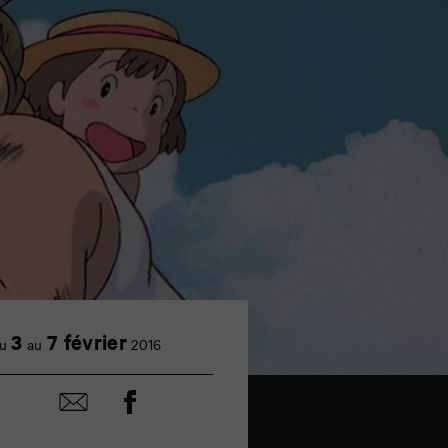
3
7 février
u
au
2016
Partager
Partager
sur
par
facebook
email