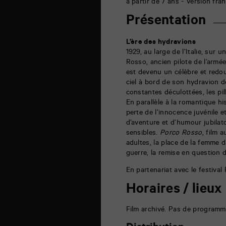
6
à partir de 7 ans - Version fra
rue
de
Présentation
la
Marne
86000
L’ère des hydravions
Poitiers
1929, au large de l’Italie, sur 
Rosso, ancien pilote de l’armé
est devenu un célèbre et redou
ciel à bord de son hydravion d
constantes déculottées, les pil
En parallèle à la romantique his
perte de l’innocence juvénile e
d’aventure et d’humour jubilato
sensibles.
Porco Rosso
, film 
adultes, la place de la femme d
guerre, la remise en question d
En partenariat avec le festival F
Horaires / lieux
Film archivé. Pas de programm