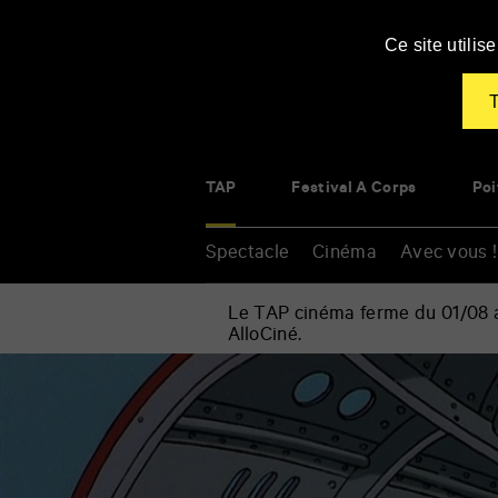
Panneau de gestion des cookies
Ce site utili
T
TAP
Festival À Corps
Poi
Spectacle
Cinéma
Avec vous !
Le TAP cinéma ferme du 01/08 au
AlloCiné.
Accueil
»
Cinéma
Renseigner
»
vos
Porco
mots
Rosso
clés